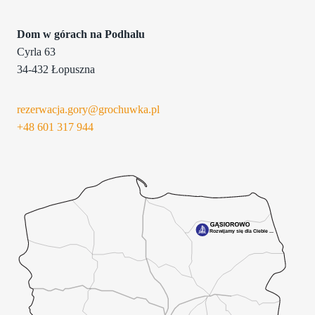
Dom w górach na Podhalu
Cyrla 63
34-432 Łopuszna
rezerwacja.gory@grochuwka.pl
+48 601
317 944