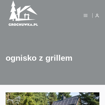
Przejdź
do
treści
ognisko z grillem