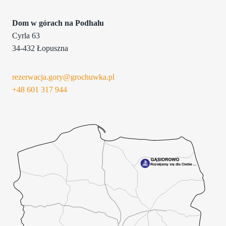
Dom w górach na Podhalu
Cyrla 63
34-432 Łopuszna
rezerwacja.gory@grochuwka.pl
+48 601
317 944