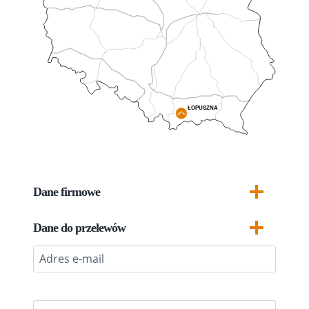
Dane firmowe
Dane do przelewów
E
m
a
i
I