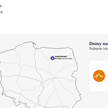
a.
a.
Domy na
Najlepsze lok