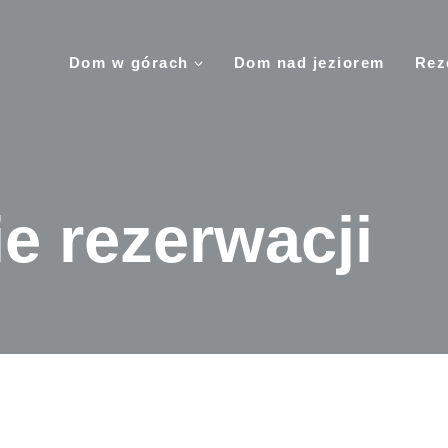
Dom w górach
Dom nad jeziorem
Rez
e rezerwacji